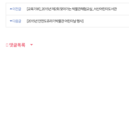
이전글
[교육기부]_2015년 제2회 찾아가는 박물관체험교실_서산어린이도서관
다음글
[2015년 안면도쥬라기박물관 어린이날 행사]
댓글목록