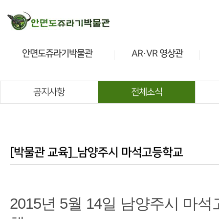
안면도쥬라기박물관
AR·VR 영상관
소개
소개
관람안내
관람안내
공지사항
전체소식
전시안내
전시안내
공룡정보
교육프로그램
[박물관 교육]_남양주시 마석고등학교
2015년 5월 14일 남양주시 