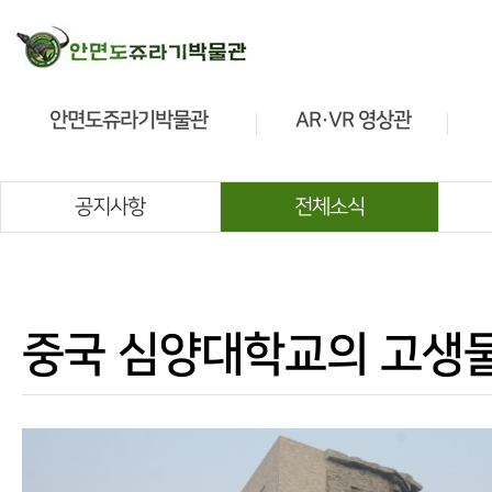
안면도쥬라기박물관
AR·VR 영상관
소개
소개
관람안내
관람안내
공지사항
전체소식
전시안내
전시안내
공룡정보
교육프로그램
중국 심양대학교의 고생물