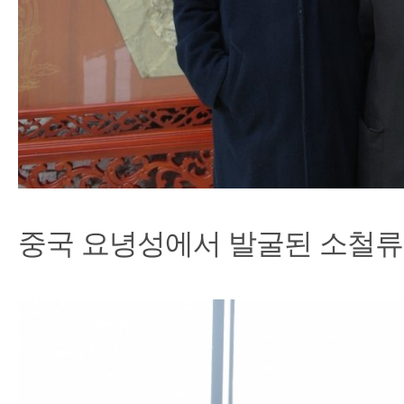
중국 요녕성에서 발굴된 소철류