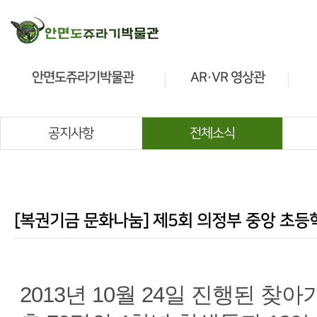
안면도쥬라기박물관
AR·VR 영상관
소개
소개
관람안내
관람안내
공지사항
전체소식
전시안내
전시안내
공룡정보
교육프로그램
[복권기금 문화나눔] 제5회 의정부 중앙 초등
2013년 10월 24일 진행된 