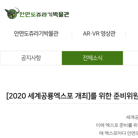
안면도쥬라기박물관
AR·VR 영상관
소개
소개
관람안내
관람안내
공지사항
전체소식
전시안내
전시안내
공룡정보
교육프로그램
[2020 세계공룡엑스포 개최]를 위한 준비위
세계공
이에 엑스포 준비를 위
매 엑스포마다 안면