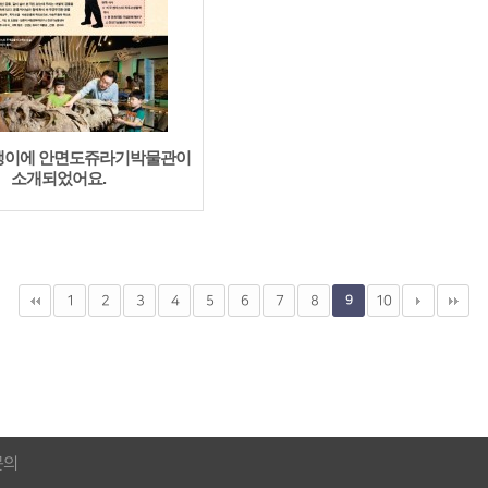
쟁이에 안면도쥬라기박물관이
소개되었어요.
1
2
3
4
5
6
7
8
9
10
문의