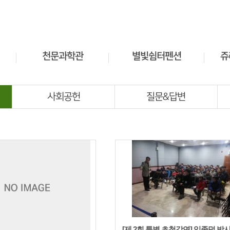
천문과학관
별빛쉼터펜션
쥬
소개
펜션안내
관람안내
예약안내
유아
사회공헌
질문&답변
전시안내
프로그램 안내
교육프로그램
[제 2회 특별 초청강연] 임종덕 박