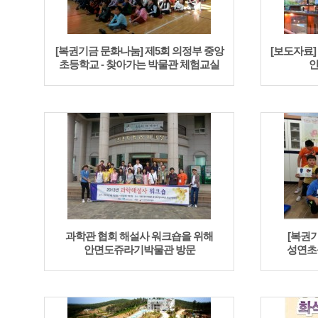
[복권기금 문화나눔] 제5회 의정부 중앙
[보도자료] 
초등학교 - 찾아가는 박물관 체험교실
안
과학관 협회 해설사 워크숍을 위해
[복권기
안면도쥬라기박물관 방문
성연초