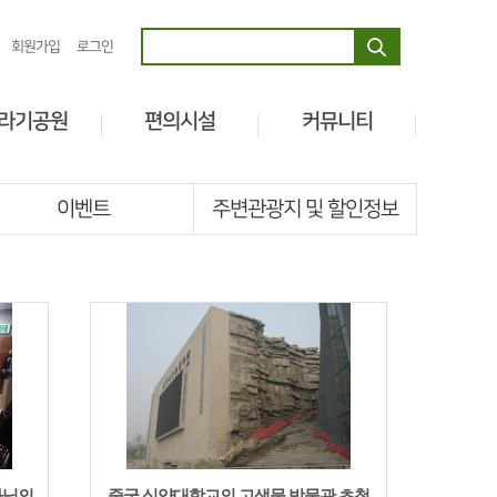
회원가입
로그인
라기공원
편의시설
커뮤니티
전시물안내
레스토랑 J
공지사항
용 놀이기구
박물관 Shop
전체소식
이벤트
주변관광지 및 할인정보
까페 J
사회공헌
키즈샵
질문&답변
쥬라기매점
이벤트
주변관광지 및 할인정보
사님의
중국 심양대학교의 고생물 박물관 초청