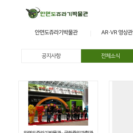
안면도쥬라기박물관
AR·VR 영상관
소개
소개
관람안내
관람안내
공지사항
전체소식
전시안내
전시안내
공룡정보
교육프로그램
안면도쥬라기박물관 - 국립중앙과학관